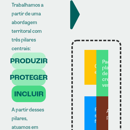
Trabalhamos a
partir de uma
abordagem
territoral com
três pilares
centrais:
PRODUZIR
Pactuar
Conectar
planos
empresas
de
PROTEGER
crescimento
verde
INCLUIR
Propor
A partir desses
Apoiar
soluções
produtore
pilares,
financeiras
atuamos em