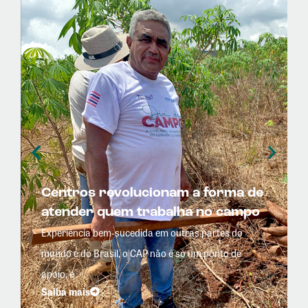
Centros revolucionam a forma de
atender quem trabalha no campo
Experiência bem-sucedida em outras partes do
mundo e do Brasil, o CAP não é só um ponto de
apoio, é
Saiba mais