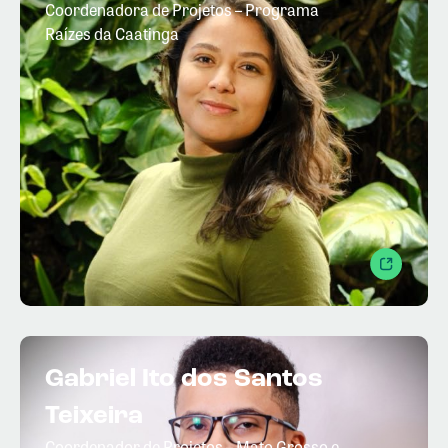
Coordenadora de Projetos – Programa
Raízes da Caatinga
Gabriel Ito dos Santos
Teixeira
Coordenador de Projetos – Mato Grosso e