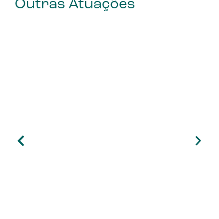
Outras Atuações
Transformando pequenos
agricultores em empreendedores
rurais
Objetivo O projeto tem como objetivo implementar um
modelo de assistência técnica e assessoria para